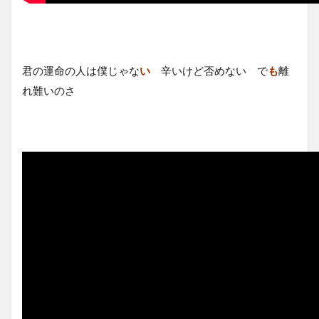
君の運命の人は僕じゃな
い
辛いけど否めない で
も
離
れ難いのさ